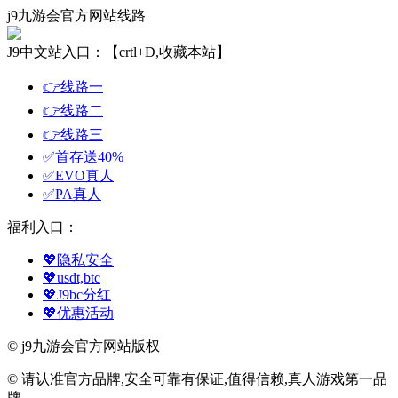
j9九游会官方网站线路
J9中文站入口：【crtl+D,收藏本站】
👉线路一
👉线路二
👉线路三
✅首存送40%
✅EVO真人
✅PA真人
福利入口：
💖隐私安全
💖usdt,btc
💖J9bc分红
💖优惠活动
© j9九游会官方网站版权
© 请认准官方品牌,安全可靠有保证,值得信赖,真人游戏第一品
牌